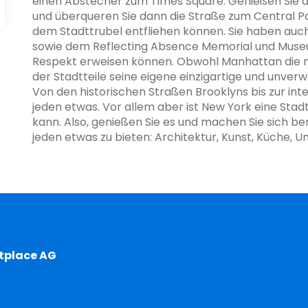
einen Abstecher zum Times Square. Genießen Sie d
und überqueren Sie dann die Straße zum Central P
dem Stadttrubel entfliehen können. Sie haben au
sowie dem Reflecting Absence Memorial und Museu
Respekt erweisen können. Obwohl Manhattan die m
der Stadtteile seine eigene einzigartige und unverw
Von den historischen Straßen Brooklyns bis zur int
jeden etwas. Vor allem aber ist New York eine Sta
kann. Also, genießen Sie es und machen Sie sich bere
jeden etwas zu bieten: Architektur, Kunst, Küche, Unt
tplace AG